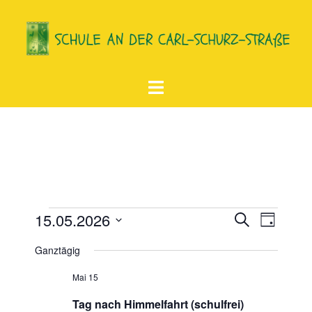
Zum
Inhalt
springen
Menü
umschalten
Veranstaltungen
15.05.2026
SUCHE
TAG
Verans
Veranstal
Datum
für
Ganztägig
Ansich
Such-
wählen.
15.
Naviga
und
Mai 15
Mai
Ansichten
Tag nach Himmelfahrt (schulfrei)