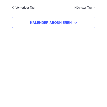
Ansich
2026
Such-
wählen.
Vorheriger Tag
Nächster Tag
Naviga
und
Ansichten
KALENDER ABONNIEREN