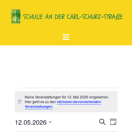
Zum
Inhalt
springen
Menü
umschalten
Veranstaltungen
Keine Veranstaltungen für 12. Mai 2026 vorgesehen.
für
Hier geht es zu den
nächsten bevorstehenden
Hinweis
Veranstaltungen
.
12.
12.05.2026
SUCHE
Mai
TAG
Verans
Veranstal
Datum