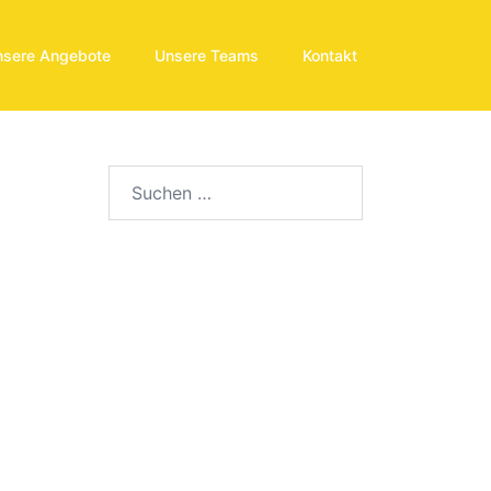
nsere Angebote
Unsere Teams
Kontakt
Suchen
nach:
ltung
en-
on