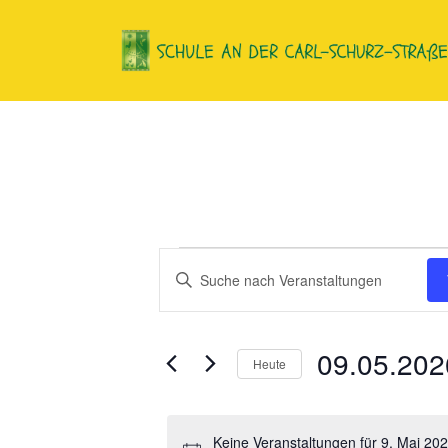
Zum
Inhalt
springen
Veranstaltu
Geben
Sie
Veranstaltunge
für
Das
Such-
Schlüsselwort.
09.05.202
Heute
9.
Suche
und
Datum
nach
wählen.
Mai
Veranstaltungen
Keine Veranstaltungen für 9. Mai 20