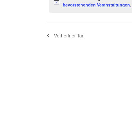
Ansichtennaviga
Schlüsselwort.
bevorstehenden Veranstaltungen
.
2026
Vorheriger Tag