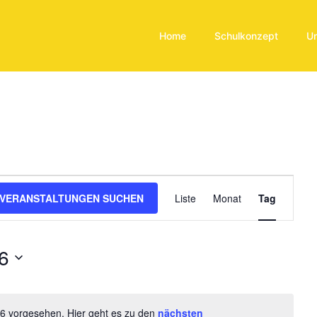
Home
Schulkonzept
U
ngen
VERANSTALTUNGEN SUCHEN
Liste
Monat
Tag
Veransta
n
Ansicht
6
Navigati
26 vorgesehen. Hier geht es zu den
nächsten