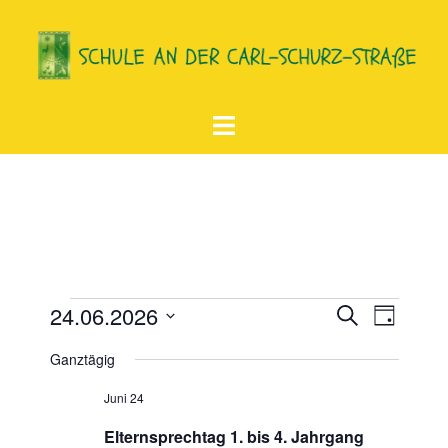
Zum
Inhalt
springen
Menü
umschalten
Veranstaltungen
24.06.2026
SUCHE
TAG
Verans
Veranstal
Datum
für
Ganztägig
Ansich
Such-
wählen.
24.
Naviga
und
Juni 24
Juni
Ansichten
Elternsprechtag 1. bis 4. Jahrgang